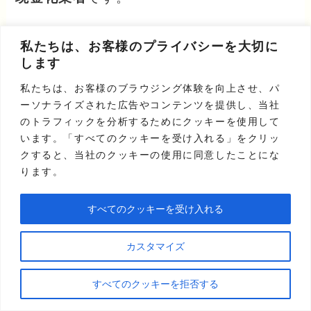
私たちは、お客様のプライバシーを大切に
このサービスでは、振込手数料や利用手数
します
料が発生せず、
問い合わせ段階で提示され
私たちは、お客様のブラウジング体験を向上させ、パ
た金額から変更される心配がありません。
ーソナライズされた広告やコンテンツを提供し、当社
のトラフィックを分析するためにクッキーを使用して
います。「すべてのクッキーを受け入れる」をクリッ
また、
換金率は最大98%となっており、
ま
クすると、当社のクッキーの使用に同意したことにな
とまった金額が必要な際にも役立ちます。
ります。
これはメルカードも同様であり、業界内で
すべてのクッキーを受け入れる
もお得に利用できる魅力があります。
カスタマイズ
上記を踏まえると、
どんなときも。クレジ
ットはメルカードを利用した現金化で、提
すべてのクッキーを拒否する
示額と受取額のギャップを避けたい方に向