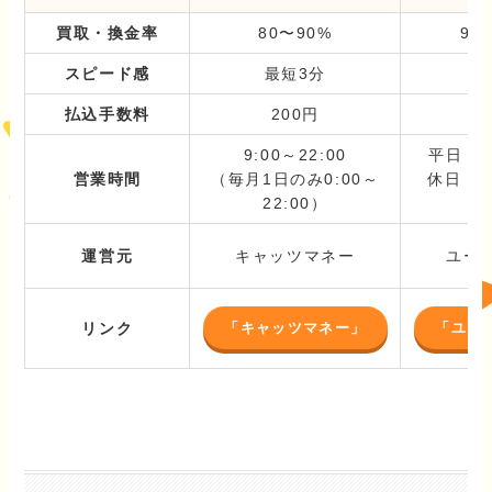
買取・換金率
80〜90%
94
スピード感
最短3分
最
払込手数料
200円
記
9:00～22:00
平日：9:
営業時間
（毎月1日のみ0:00～
休日・祝
22:00）
1
運営元
キャッツマネー
ユー
「キャッツマネー」
「ユー
リンク