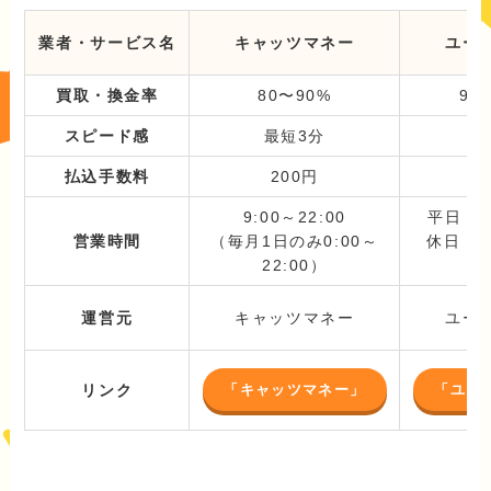
業者・サービス名
キャッツマネー
ユー
買取・換金率
80〜90%
94
スピード感
最短3分
最
払込手数料
200円
記
9:00～22:00
平日：9:
営業時間
（毎月1日のみ0:00～
休日・祝
22:00）
1
運営元
キャッツマネー
ユー
「キャッツマネー」
「ユー
リンク