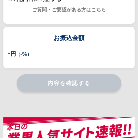
※
額面記載ミスによるトラブルには対応できかねますので
ご注意ください。
ご質問・ご要望がある方はこちら
※
月初など繁忙期は通常よりもお時間をいただく場合がご
ざいます。必ずお振込みはされますので、お待ちいただけ
る方のみお申し込みください。
※
他社様へ同時に買取を依頼する行為はトラブルに繋がり
お振込金額
ます。その際のトラブルは対応できかねますのでご注意く
ださい。
-
-
円
%
（
）
※
お申込み後ご入力頂きましたメールアドレスへ自動送信
メールが届かなかった場合、お問い合わせフォームからご
連絡ください。
内容を確認する