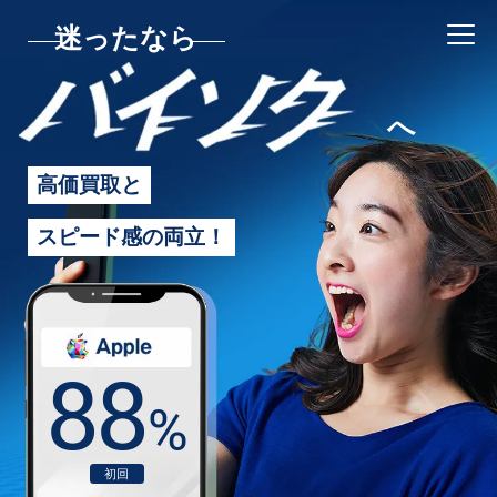
迷ったなら
バイソク
へ
高価買取と
スピード感の両立！
86
%
2回目以降