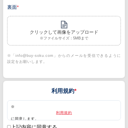
裏面
*
クリックして画像をアップロード
※ファイルサイズ：5MBまで
※「info@buy-soku.com」からのメールを受信できるように
設定をお願いします。
利用規約
*
※
利用規約
に同意します。
※
18歳未満ではありません。
上記内容に同意する