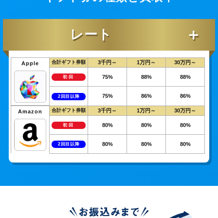
＋
レート
合計ギフト券額
3千円～
1万円～
30万円～
Apple
75%
88%
88%
初回
75%
86%
86%
2回目以降
合計ギフト券額
3千円～
1万円～
30万円～
Amazon
80%
80%
80%
初回
80%
80%
80%
2回目以降