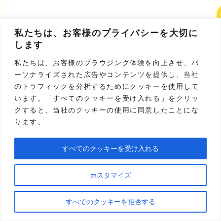
私たちは、お客様のプライバシーを大切に
法人カード以外の5つの資金調達手段
します
私たちは、お客様のブラウジング体験を向上させ、パ
法人が資金を調達する方法は、
法人カード
ーソナライズされた広告やコンテンツを提供し、当社
のトラフィックを分析するためにクッキーを使用して
の現金化のほかにもさまざまあります。
います。「すべてのクッキーを受け入れる」をクリッ
クすると、当社のクッキーの使用に同意したことにな
ります。
ただ、それぞれで金利やスピード、審査の
通りやすさといった特徴が大きく異なりま
すべてのクッキーを受け入れる
す。そのため、これから資金調達を検討し
ているのであれば、
自社の状況や返済計画
カスタマイズ
などを踏まえたうえで手段を選ぶことが大
すべてのクッキーを拒否する
切
です。