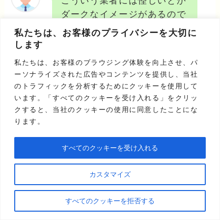
こういう業者には怪しいとか
ダークなイメージがあるので
すが、こちらの会社は現金化
私たちは、お客様のプライバシーを大切に
が解らないようちゃんとアド
します
バイスをしてくれますし、電
私たちは、お客様のブラウジング体験を向上させ、パ
話での対応も親切かつ丁寧で
ーソナライズされた広告やコンテンツを提供し、当社
す。逆にこっちが恐縮してし
のトラフィックを分析するためにクッキーを使用して
まうほどでした。
います。「すべてのクッキーを受け入れる」をクリッ
クすると、当社のクッキーの使用に同意したことにな
想像なのですが、社員の方々
ります。
は知識や対応からも元クレジ
ット会社や金融機関にいた経
すべてのクッキーを受け入れる
験者ではないかと思います。
素人が現金化怪しまれるか
カスタマイズ
も？と考えていたやり方の中
には意外にそうでもなかった
すべてのクッキーを拒否する
り、カード会社がどこまで把