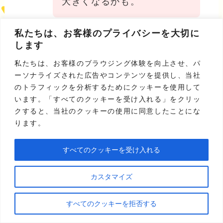
大きくなるかも。
私たちは、お客様のプライバシーを大切に
出典：
カウール「アイ・キャッシュの現金化は詐欺？実
します
体験や口コミから実態を解明」
私たちは、お客様のブラウジング体験を向上させ、パ
ーソナライズされた広告やコンテンツを提供し、当社
のトラフィックを分析するためにクッキーを使用して
②少額で利用できなかった
います。「すべてのクッキーを受け入れる」をクリッ
クすると、当社のクッキーの使用に同意したことにな
ります。
アイ・キャッシュは、
申込みフォームに
すべてのクッキーを受け入れる
「5万円未満は利用できない」旨の記載が
されています。
現金化業者のなかには
カスタマイズ
5,000円以下から対応しているところもあ
るため、少額利用を前提とする方は注意が
すべてのクッキーを拒否する
必要です。