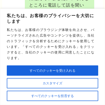
ところに電話して話を聞い
て、最終的に決めたのがかん
私たちは、お客様のプライバシーを大切に
たんキャッシュでした。決め
します
手は電話対応の感じの良さで
私たちは、お客様のブラウジング体験を向上させ、パ
す。細かい数字などももちろ
ーソナライズされた広告やコンテンツを提供し、当社
ん最初は気にしていましたけ
のトラフィックを分析するためにクッキーを使用して
ど、最後はそこじゃないと思
います。「すべてのクッキーを受け入れる」をクリッ
いました。ここになら任せら
クすると、当社のクッキーの使用に同意したことにな
れる、と思わせるだけのもの
ります。
がありましたね。
すべてのクッキーを受け入れる
カスタマイズ
出典：
クレジットカード現金化ジャーナル「クレジット
カード現金化業者のかんたんキャッシュは優良？口コミ
すべてのクッキーを拒否する
から安全性やキャンペーンを検証
」